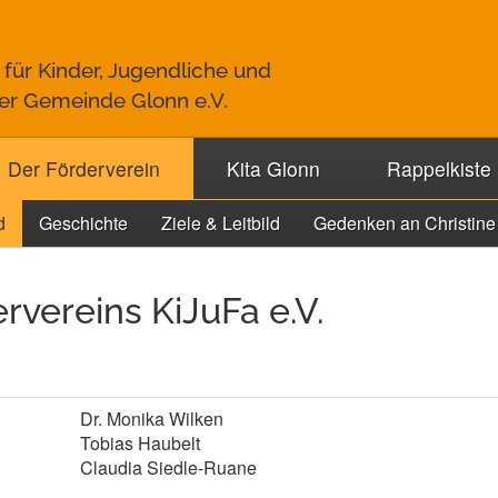
 für Kinder, Jugendliche und
der Gemeinde Glonn e.V.
Der Förderverein
Kita Glonn
Rappelkiste
d
Geschichte
Ziele & Leitbild
Gedenken an Christine
rvereins KiJuFa e.V.
Dr. Monika Wilken
Tobias Haubelt
Claudia Siedle-Ruane